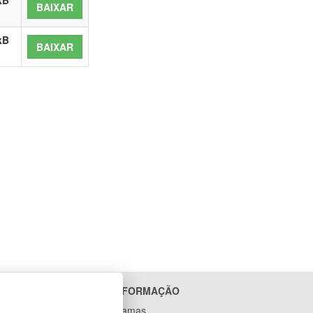
kB
BAIXAR
kB
BAIXAR
ACESSO À INFORMAÇÃO
Ações e Programas