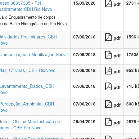
esso 88837335 - Ref.
15/09/2020
2731 
pdf
uadramento CBH Rio Novo
va o Enquadramento de corpos
ua da Bacia Hidrográfica do Rio Novo.
tividades Preliminares_CBH
07/06/2018
1596 
pdf
Novo
omunicação e Mobilização Social
07/06/2018
17535
pdf
das_Oficinas_ CBH RioNovo
07/06/2018
958 k
pdf
Levantamento_Dados_CBH
07/06/2018
715 k
pdf
Novo
Percepção_Ambiental_CBH
07/06/2018
608 k
pdf
Novo
tório - Oficina Manifestação de
26/04/2019
2878 
pdf
ades - CBH Rio Novo