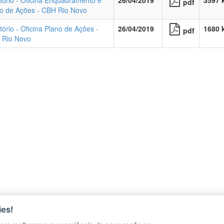
tório - Oficina Enquadramento e
26/04/2019
3597 
pdf
o de Ações - CBH Rio Novo
tório - Oficina Plano de Ações -
26/04/2019
1680 
pdf
 Rio Novo
ÇÕES
es!
CONTATO