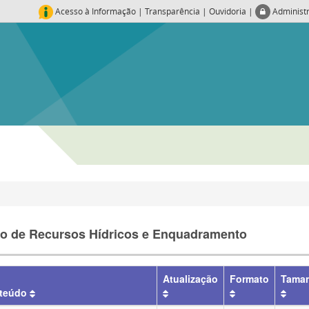
Acesso à Informação
|
Transparência
|
Ouvidoria
|
Administ
o de Recursos Hídricos e Enquadramento
Atualização
Formato
Tama
teúdo