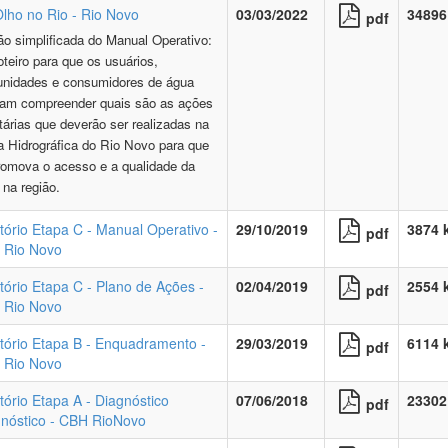
lho no Rio - Rio Novo
03/03/2022
34896
pdf
ão simplificada do Manual Operativo:
teiro para que os usuários,
nidades e consumidores de água
am compreender quais são as ações
itárias que deverão ser realizadas na
a Hidrográfica do Rio Novo para que
romova o acesso e a qualidade da
 na região.
tório Etapa C - Manual Operativo -
29/10/2019
3874 
pdf
 Rio Novo
tório Etapa C - Plano de Ações -
02/04/2019
2554 
pdf
 Rio Novo
tório Etapa B - Enquadramento -
29/03/2019
6114 
pdf
 Rio Novo
tório Etapa A - Diagnóstico
07/06/2018
23302
pdf
nóstico - CBH RioNovo