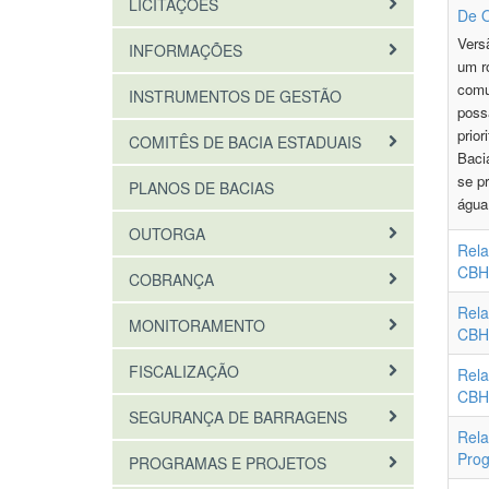
LICITAÇÕES
De O
Vers
INFORMAÇÕES
um ro
comu
INSTRUMENTOS DE GESTÃO
poss
prior
COMITÊS DE BACIA ESTADUAIS
Baci
se p
PLANOS DE BACIAS
água
OUTORGA
Rela
CBH
COBRANÇA
Rela
MONITORAMENTO
CBH
FISCALIZAÇÃO
Rela
CBH
SEGURANÇA DE BARRAGENS
Rela
Prog
PROGRAMAS E PROJETOS