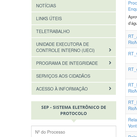
Proc
NOTÍCIAS
Enq
Apro
LINKS ÚTEIS
d'ág
TELETRABALHO
RT_A
Rio
UNIDADE EXECUTORA DE
CONTROLE INTERNO (UECI)
RT_C
PROGRAMA DE INTEGRIDADE
RT_
SERVIÇOS AOS CIDADÃOS
RT_
ACESSO À INFORMAÇÃO
Rio
RT_
SEP - SISTEMA ELETRÔNICO DE
Rio
PROTOCOLO
Rela
Vont