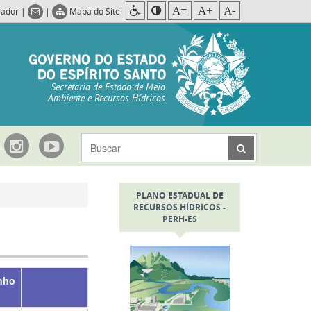
A=
A+
A-
rador
|
|
Mapa do Site
Secretaria de Estado de Meio
Ambiente e Recursos Hídricos
PLANO ESTADUAL DE
RECURSOS HÍDRICOS -
PERH-ES
nho