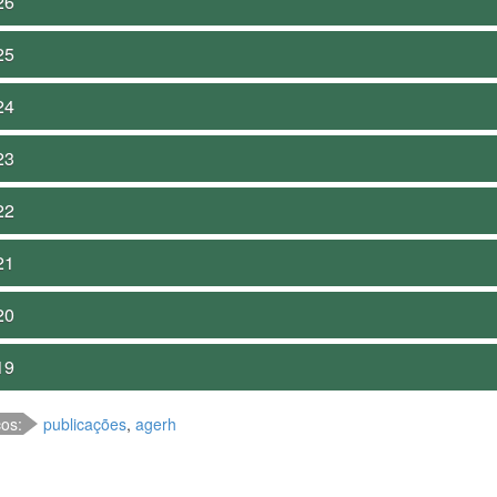
26
25
24
23
22
21
20
19
cos:
publicações
,
agerh