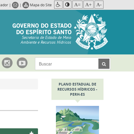
A=
A+
A-
rador
|
|
Mapa do Site
Secretaria de Estado de Meio
Ambiente e Recursos Hídricos
PLANO ESTADUAL DE
RECURSOS HÍDRICOS -
PERH-ES