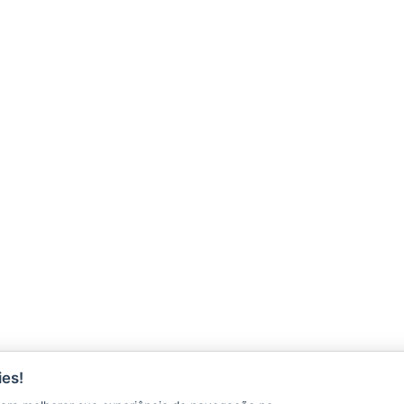
ÇÕES
es!
CONTATO