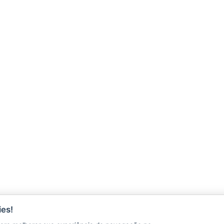
ÇÕES
es!
CONTATO