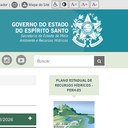
A=
A+
A-
rador
|
|
Mapa do Site
Secretaria de Estado de Meio
Ambiente e Recursos Hídricos
PLANO ESTADUAL DE
RECURSOS HÍDRICOS -
PERH-ES
3/2026