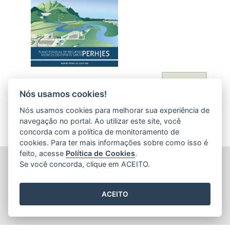
Acessar
Nós usamos cookies!
Nós usamos cookies para melhorar sua experiência de
navegação no portal. Ao utilizar este site, você
concorda com a política de monitoramento de
cookies. Para ter mais informações sobre como isso é
feito, acesse
Política de Cookies
.
AGÊNCIA ESTADUAL DE RECURSOS HÍDRICOS (AGERH)
Se você concorda, clique em ACEITO.
Avenida Jerônimo Monteiro, 1000 - Loja 1 - Ed. Trade Center
(Acesso pela Rua Dep. Nelson Monteiro) - Centro
CEP: 29.010-935 - Vitória / ES
ACEITO
Tel.: (27) 3347-6200