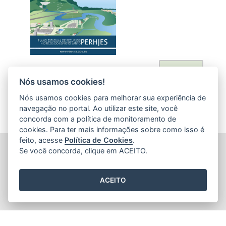
Acessar
Nós usamos cookies!
Nós usamos cookies para melhorar sua experiência de
navegação no portal. Ao utilizar este site, você
concorda com a política de monitoramento de
cookies. Para ter mais informações sobre como isso é
feito, acesse
Política de Cookies
.
AGÊNCIA ESTADUAL DE RECURSOS HÍDRICOS (AGERH)
Se você concorda, clique em ACEITO.
Avenida Jerônimo Monteiro, 1000 - Loja 1 - Ed. Trade Center
(Acesso pela Rua Dep. Nelson Monteiro) - Centro
CEP: 29.010-935 - Vitória / ES
ACEITO
Tel.: (27) 3347-6200
2015
- 2026
/ Desenvolvido pelo
PRODEST
utilizando o software