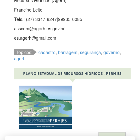
Recursos Hídricos (Agerh)
Francine Leite
Tels.: (27) 3347-6247|99935-0085
asscom@agerh.es.gov.br
es.agerh@gmail.com
Tópicos:
cadastro
,
barragem
,
segurança
,
governo
,
agerh
PLANO ESTADUAL DE RECURSOS HÍDRICOS - PERH-ES
Acessar