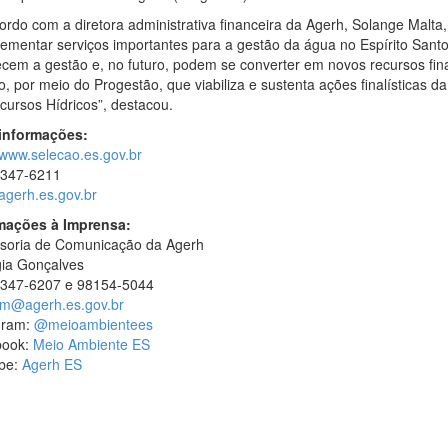
ordo com a diretora administrativa financeira da Agerh, Solange Malta
ementar serviços importantes para a gestão da água no Espírito Santo
lecem a gestão e, no futuro, podem se converter em novos recursos fin
, por meio do Progestão, que viabiliza e sustenta ações finalísticas da
cursos Hídricos”, destacou.
informações:
//www.selecao.es.gov.br
3347-6211
gerh.es.gov.br
mações à Imprensa:
soria de Comunicação da Agerh
ia Gonçalves
3347-6207 e 98154-5044
m@agerh.es.gov.br
gram:
@meioambientees
book:
Meio Ambiente ES
be:
Agerh ES