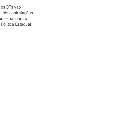
, os DTs vão
. “As contratações
anceiros para o
 Política Estadual