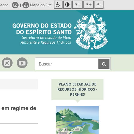
A=
A+
A-
rador
|
|
Mapa do Site
Secretaria de Estado de Meio
Ambiente e Recursos Hídricos
PLANO ESTADUAL DE
RECURSOS HÍDRICOS -
PERH-ES
s em regime de