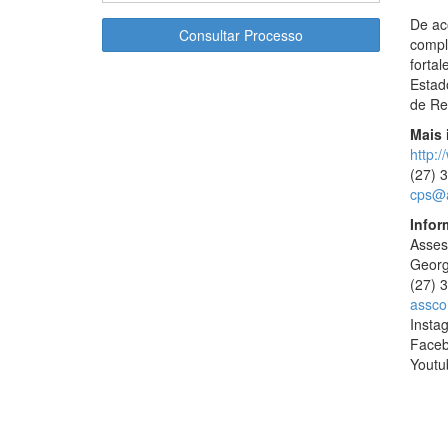
De ac
Consultar Processo
compl
forta
Estado
de Re
Mais 
http:
(27) 
cps@a
Infor
Asses
Georg
(27) 
assco
Insta
Face
Youtu