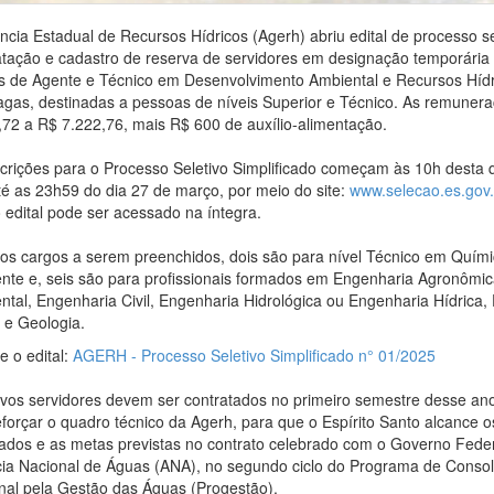
ncia Estadual de Recursos Hídricos (Agerh) abriu edital de processo se
atação e cadastro de reserva de servidores em designação temporária 
s de Agente e Técnico em Desenvolvimento Ambiental e Recursos Hídr
vagas, destinadas a pessoas de níveis Superior e Técnico. As remuner
,72 a R$ 7.222,76, mais R$ 600 de auxílio-alimentação.
scrições para o Processo Seletivo Simplificado começam às 10h desta qu
té as 23h59 do dia 27 de março, por meio do site:
www.selecao.es.gov.
o edital pode ser acessado na íntegra.
 os cargos a serem preenchidos, dois são para nível Técnico em Quím
nte e, seis são para profissionais formados em Engenharia Agronômic
ntal, Engenharia Civil, Engenharia Hidrológica ou Engenharia Hídrica,
 e Geologia.
e o edital:
AGERH - Processo Seletivo Simplificado n° 01/2025
vos servidores devem ser contratados no primeiro semestre desse an
eforçar o quadro técnico da Agerh, para que o Espírito Santo alcance o
ados e as metas previstas no contrato celebrado com o Governo Feder
ia Nacional de Águas (ANA), no segundo ciclo do Programa de Consol
nal pela Gestão das Águas (Progestão).