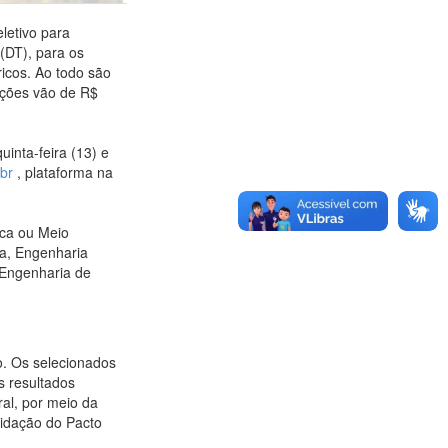
letivo para
(DT), para os
icos. Ao todo são
ações vão de R$
inta-feira (13) e
br
, plataforma na
ica ou Meio
a, Engenharia
 Engenharia de
o. Os selecionados
s resultados
al, por meio da
idação do Pacto