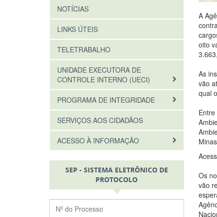
NOTÍCIAS
A Agê
contr
LINKS ÚTEIS
cargo
oito 
TELETRABALHO
3.663
UNIDADE EXECUTORA DE
As in
CONTROLE INTERNO (UECI)
vão a
qual 
PROGRAMA DE INTEGRIDADE
Entre
SERVIÇOS AOS CIDADÃOS
Ambie
Ambie
ACESSO À INFORMAÇÃO
Minas
Acess
SEP - SISTEMA ELETRÔNICO DE
Os no
PROTOCOLO
vão r
esper
Agênc
Nacio