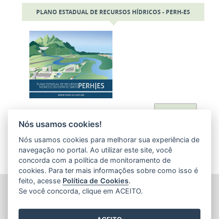
PLANO ESTADUAL DE RECURSOS HÍDRICOS - PERH-ES
Acessar
Nós usamos cookies!
Nós usamos cookies para melhorar sua experiência de
navegação no portal. Ao utilizar este site, você
concorda com a política de monitoramento de
cookies. Para ter mais informações sobre como isso é
feito, acesse
Política de Cookies
.
AGÊNCIA ESTADUAL DE RECURSOS HÍDRICOS (AGERH)
Se você concorda, clique em ACEITO.
Avenida Jerônimo Monteiro, 1000 - Loja 1 - Ed. Trade Center
(Acesso pela Rua Dep. Nelson Monteiro) - Centro
CEP: 29.010-935 - Vitória / ES