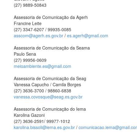
(27) 9889-50843
Assessoria de Comunicação da Agerh
Francine Leite
(27) 3347-6207 / 99935-0085
asscom@agerh.es.gov.br
/
es.agerh@gmail.com
Assessoria de Comunicação da Seama
Paulo Sena
(27) 99956-0609
meioambiente.es@gmail.com
Assessoria de Comunicação da Seag
Vanessa Capucho / Camila Borges
(27) 3636-3700 / 98860-6838
vanessa.covosque@seag.es.gov.br
Assessoria de Comunicação do Iema
Karolina Gazoni
(27) 3636-2591/ 99977-1012
karolina.bissoli@iema.es.gov.br
/
comunicacao.iema@gmail.co