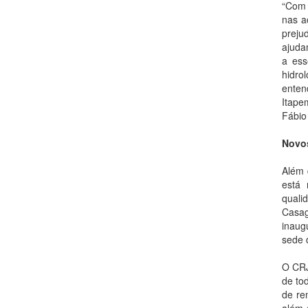
“Com 
nas a
preju
ajudam
a ess
hidro
enten
Itape
Fábio
Novo
Além 
está 
quali
Casag
inaug
sede 
O CRJ
de tod
de re
além 