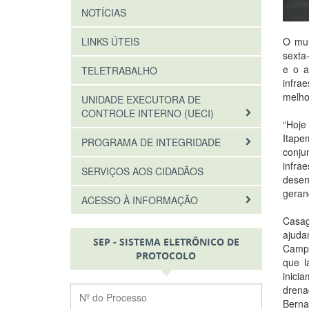
NOTÍCIAS
O mun
LINKS ÚTEIS
sexta
e o a
TELETRABALHO
infra
melho
UNIDADE EXECUTORA DE
CONTROLE INTERNO (UECI)
“Hoje
Itape
PROGRAMA DE INTEGRIDADE
conj
infr
SERVIÇOS AOS CIDADÃOS
desen
geran
ACESSO À INFORMAÇÃO
Casag
ajuda
SEP - SISTEMA ELETRÔNICO DE
Campo
PROTOCOLO
que l
inici
drena
Berna