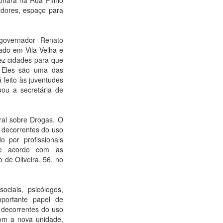
adores, espaço para
governador Renato
do em Vila Velha e
ez cidades para que
. Eles são uma das
 feito às juventudes
uou a secretária de
ral sobre Drogas. O
 decorrentes do uso
o por profissionais
de acordo com as
 de Oliveira, 56, no
ciais, psicólogos,
mportante papel de
 decorrentes do uso
com a nova unidade,