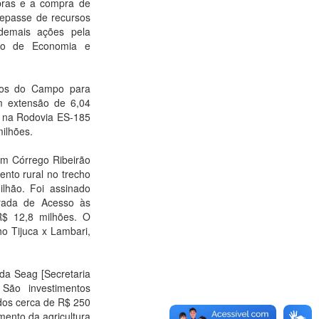
obras e a compra de
repasse de recursos
demais ações pela
ado de Economia e
hos do Campo para
m extensão de 6,04
a) na Rodovia ES-185
milhões.
em Córrego Ribeirão
ento rural no trecho
lhão. Foi assinado
rada de Acesso às
R$ 12,8 milhões. O
 Tijuca x Lambari,
da Seag [Secretaria
 São investimentos
ados cerca de R$ 250
mento da agricultura