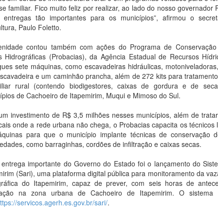
se familiar. Fico muito feliz por realizar, ao lado do nosso governado
 entregas tão importantes para os municípios”, afirmou o secre
ltura, Paulo Foletto.
enidade contou também com ações do Programa de Conservação e
s Hidrográficas (Probacias), da Agência Estadual de Recursos Hídr
gues sete máquinas, como escavadeiras hidráulicas, motoniveladoras,
escavadeira e um caminhão prancha, além de 272 kits para tratamento
iliar rural (contendo biodigestores, caixas de gordura e de se
ípios de Cachoeiro de Itapemirim, Muqui e Mimoso do Sul.
m investimento de R$ 3,5 milhões nesses municípios, além de tratar 
cais onde a rede urbana não chega, o Probacias capacita os técnicos lo
quinas para que o município implante técnicas de conservação 
iedades, como barraginhas, cordões de infiltração e caixas secas.
 entrega importante do Governo do Estado foi o lançamento do Siste
mirim (Sari), uma plataforma digital pública para monitoramento da vaz
gráfica do Itapemirim, capaz de prever, com seis horas de antece
ação na zona urbana de Cachoeiro de Itapemirim. O sistema e
ttps://servicos.agerh.es.gov.br/sari/
.