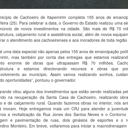
icípio de Cachoeiro de Itapemirim completa 155 anos de emancipa
-feira (25). Para celebrar a data, o Governo do Estado realizou uma s
núncio de novos investimentos na cidade. São mais de R$ 70 m
estrutura, calçamento rural e assistência social, além de novos equipa
rar o atendimento aos cachoeirenses e aos moradores de toda região 
 é uma data especial não apenas pelos 155 anos de emancipação polít
mirim, mas também por conta das entregas que estamos realizan
unto enorme de obras que ultrapassam R$ 70 milhões. Cacho
aestrutura e estamos direcionando recursos e obras que po
volvimento ao município. Assim vamos realizando sonhos, cuid
do oportunidades”, pontuou o governador.
rande citou alguns dos investimentos que estão sendo realizadas pe
ndo na recuperação da Santa Casa de Cachoeiro, realizando ob
 e de calçamento rural. Quando fazemos obras no interior, nós a
á moram. Hoje entregamos mais um CRJ para atender a juventud
amos a revitalização da Rua Jones dos Santos Neves e o Contorno 
gem e pavimentação de ruas, dois ginásios de esportes e o re
rdino Monteiro. Em breve, voltaremos para iniciar a macrodrenagem