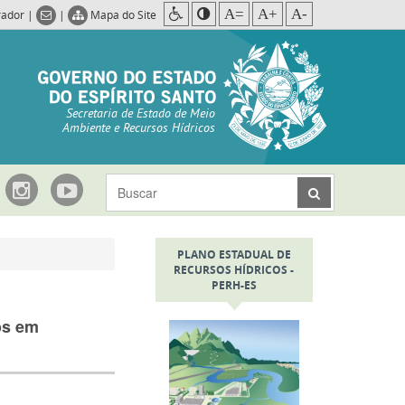
A=
A+
A-
rador
|
|
Mapa do Site
Secretaria de Estado de Meio
Ambiente e Recursos Hídricos
PLANO ESTADUAL DE
RECURSOS HÍDRICOS -
PERH-ES
os em