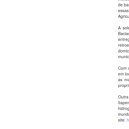
de ba
essas
Agricu
A sol
Bacia
entre
retro
domic
munic
Com u
em lo
as má
propr
Outra
Itape
hidro
inund
site:
h