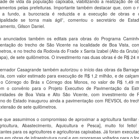
dade de vida da população capixaba, viabilizando a realização de 
amentos pelas prefeituras. Importante também destacar que, com o 
 a fundo, a burocracia é reduzida e a execução de obras e 
ipalidade se torna mais ágil”, comentou o secretário de Est
jamento, Gilson Daniel.
 anunciados também os editais para obras do Programa Camin
entação do trecho de São Vicente na localidade de Boa Vista, co
metros, e no trecho da Rodovia do Frade x Santa Izabel (Alto da Grut
tapa), de sete quilômetros. O investimento nas duas obras é de R$ 24 
ernador Casagrande também autorizou o início das obras da Barrag
sta, com valor estimado para execução de R$ 1,2 milhão, e de calçam
 o Córrego do Brás x Córrego dos Monos, no valor de R$ 1,49 mi
m o convênio para o Projeto Executivo de Pavimentação da Est
idades de Boa Vista e Alto São Vicente, com investimento de 
no do Estado inaugurou ainda a pavimentação com REVSOL do trecho
xtensão de sete quilômetros.
e que assumimos o compromisso de aproximar a agricultura familiar 
ricultura, Abastecimento, Aquicultura e Pesca], muito foi feito!
tantes para os agricultores e agricultoras capixabas. Já foram execut
es em obras de infraestrutura rural e em programas voltados para o fo