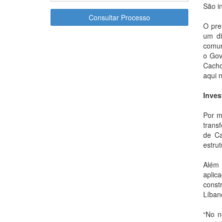
São i
Consultar Processo
O pre
um di
comun
o Gov
Cacho
aqui n
Inves
Por m
trans
de Ca
estru
Além 
aplic
const
Líban
“No n