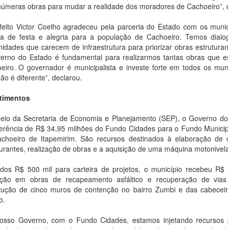
númeras obras para mudar a realidade dos moradores de Cachoeiro”, 
feito Victor Coelho agradeceu pela parceria do Estado com os munic
a de festa e alegria para a população de Cachoeiro. Temos dial
idades que carecem de infraestrutura para priorizar obras estrutura
erno do Estado é fundamental para realizarmos tantas obras que 
eiro. O governador é municipalista e investe forte em todos os mun
ão é diferente”, declarou.
timentos
eio da Secretaria de Economia e Planejamento (SEP), o Governo do
ferência de R$ 34,95 milhões do Fundo Cidades para o Fundo Municip
choeiro de Itapemirim. São recursos destinados à elaboração de c
turantes, realização de obras e a aquisição de uma máquina motonivel
dos R$ 500 mil para carteira de projetos, o município recebeu R$
ação em obras de recapeamento asfáltico e recuperação de vias
rução de cinco muros de contenção no bairro Zumbi e das cabecei
o.
osso Governo, com o Fundo Cidades, estamos injetando recursos 