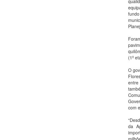
quali
equip
fundo
munic
Plane
Foram
pavim
quilô
(1º e
O gov
Flore
entre
també
Comun
Gover
com e
“Desd
da Ag
impor
milhõ