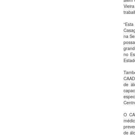
Vieir
trabal
“Est
Casag
na Se
possa
grand
no Es
Estad
També
CAAD 
de ál
capa
espec
Centr
O CAA
médic
preve
de ál