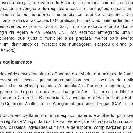
essas entregas, o Governo do Estado, em parceria com os municípi
ções de prevenção e de resposta a secas e inundações, especialmen
dicou tanto os moradores e comerciantes aqui de Cachoeiro. Co
os a revitalizar as bacias hidrográficas, tornando-as mais resilientes
es eventos extremos. Com o Sari, fruto do esforço e união dos s
logia da Agerh e da Defesa Civil, nós estamos entregando uma f
dimento, que ajuda o município a se preparar melhor para evento
mirim, diminuindo os impactos das inundações”, explicou o diretor-p
 Ahnert.}
s equipamentos
dos vários investimentos do Governo do Estado, o município de Cach
recebendo novos equipamentos públicos com o objetivo de melh
dade dos serviços prestados à população. Durante a agenda, o
rande participou de diversas inaugurações. Na área de Direit
urados o Centro de Referência das Juventudes (CRJ) no bairro Ru
do Centro de Acolhimento e Atenção Integral sobre Drogas (CAAD), no
 Cachoeiro de Itapemirim é um espaço moderno e acolhedor para jov
a região de Villagio da Luz. Ele vai oferecer, de forma gratuita, cursos
nda, passeios, atividades culturais e de esporte, computadores para
de ter ajuda para fazer planos de vida e de carreira. O espaço func