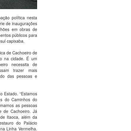
ção política nesta
érie de inaugurações
ilhões em obras de
mentos públicos para
sul capixaba.
ica de Cachoeiro de
do na cidade. É um
eiro necessita de
ssam trazer mais
ando das pessoas e
lo Estado. “Estamos
ras do Caminhos do
nimamos as pessoas
e de Cachoeiro. Já
de Itaoca, além da
stauro do Palácio
 na Linha Vermelha.