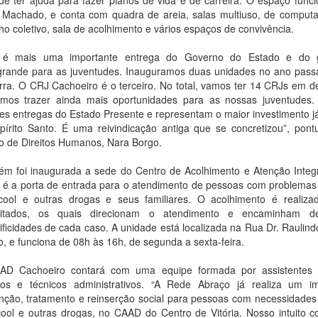
a Machado, e conta com quadra de areia, salas multiuso, de comput
ho coletivo, sala de acolhimento e vários espaços de convivência.
a é mais uma importante entrega do Governo do Estado e do 
rande para as juventudes. Inauguramos duas unidades no ano passa
rra. O CRJ Cachoeiro é o terceiro. No total, vamos ter 14 CRJs em d
mos trazer ainda mais oportunidades para as nossas juventudes
es entregas do Estado Presente e representam o maior investimento já
pírito Santo. É uma reivindicação antiga que se concretizou”, pont
o de Direitos Humanos, Nara Borgo.
m foi inaugurada a sede do Centro de Acolhimento e Atenção Integ
é a porta de entrada para o atendimento de pessoas com problemas
cool e outras drogas e seus familiares. O acolhimento é realizad
citados, os quais direcionam o atendimento e encaminham 
ificidades de cada caso. A unidade está localizada na Rua Dr. Raulindo
o, e funciona de 08h às 16h, de segunda a sexta-feira.
D Cachoeiro contará com uma equipe formada por assistentes so
os e técnicos administrativos. “A Rede Abraço já realiza um i
nção, tratamento e reinserção social para pessoas com necessidades
cool e outras drogas, no CAAD do Centro de Vitória. Nosso intuito 