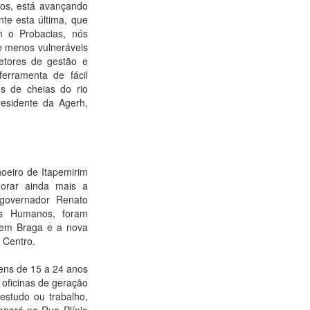
os, está avançando
te esta última, que
m o Probacias, nós
 e menos vulneráveis
etores de gestão e
erramenta de fácil
s de cheias do rio
residente da Agerh,
oeiro de Itapemirim
orar ainda mais a
 governador Renato
os Humanos, foram
bem Braga e a nova
 Centro.
ens de 15 a 24 anos
, oficinas de geração
 estudo ou trabalho,
ionará na Rua Plínio