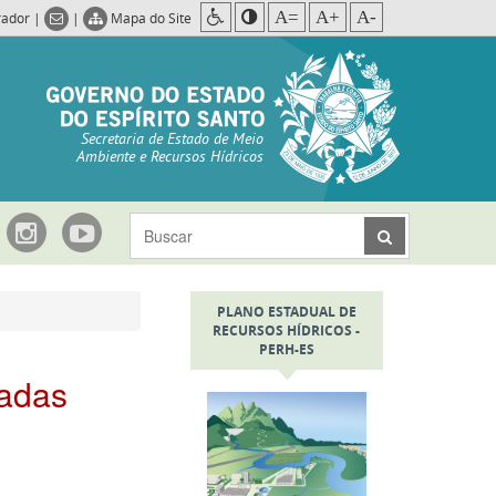
A=
A+
A-
rador
|
|
Mapa do Site
Secretaria de Estado de Meio
Ambiente e Recursos Hídricos
PLANO ESTADUAL DE
RECURSOS HÍDRICOS -
PERH-ES
adas