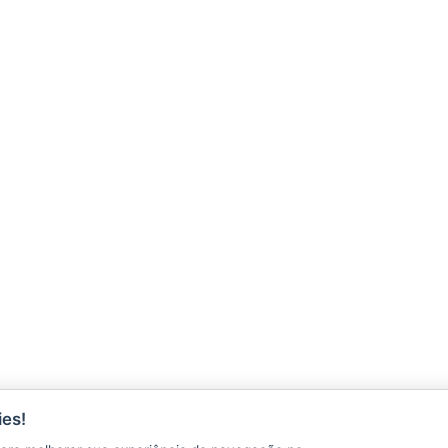
ÇÕES
es!
CONTATO