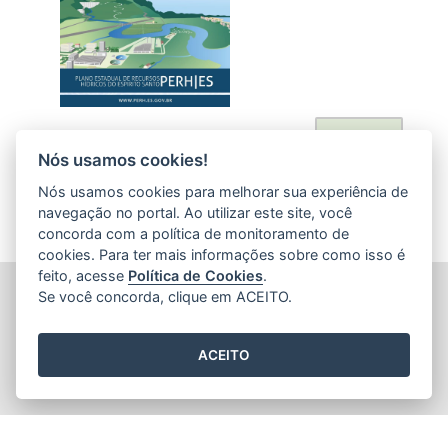
Acessar
Nós usamos cookies!
Nós usamos cookies para melhorar sua experiência de
navegação no portal. Ao utilizar este site, você
concorda com a política de monitoramento de
cookies. Para ter mais informações sobre como isso é
feito, acesse
Política de Cookies
.
AGÊNCIA ESTADUAL DE RECURSOS HÍDRICOS (AGERH)
Se você concorda, clique em ACEITO.
Avenida Jerônimo Monteiro, 1000 - Loja 1 - Ed. Trade Center
(Acesso pela Rua Dep. Nelson Monteiro) - Centro
CEP: 29.010-935 - Vitória / ES
ACEITO
Tel.: (27) 3347-6200
2015
- 2026
/ Desenvolvido pelo
PRODEST
utilizando o software