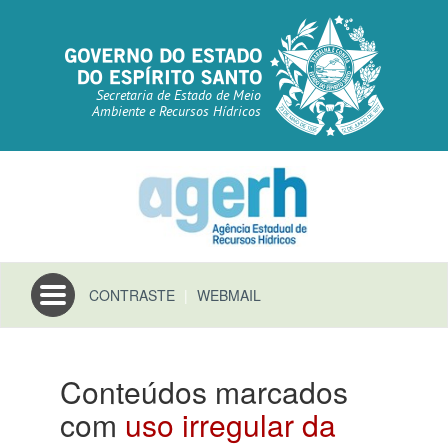
Secretaria de Estado de Meio
Ambiente e Recursos Hídricos
Toggle
CONTRASTE
|
WEBMAIL
navigation
Conteúdos marcados
com
uso irregular da