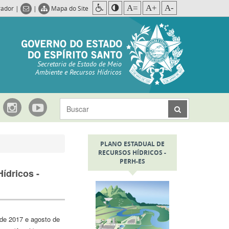
A=
A+
A-
rador
|
|
Mapa do Site
Secretaria de Estado de Meio
Ambiente e Recursos Hídricos
PLANO ESTADUAL DE
RECURSOS HÍDRICOS -
PERH-ES
ídricos -
de 2017 e agosto de