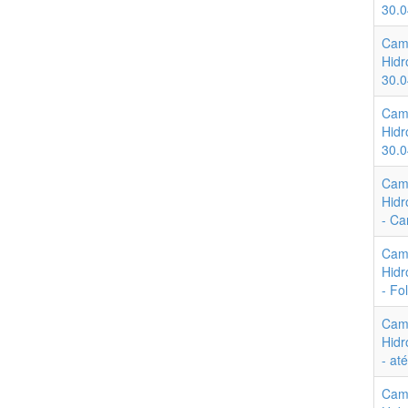
30.0
Cam
Hidr
30.0
Cam
Hidr
30.0
Cam
Hidr
- Ca
Cam
Hidr
- Fo
Cam
Hidr
- at
Cam