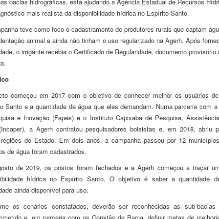
as bacias hidrográficas, está ajudando a Agência Estadual de Recursos Hídri
gnóstico mais realista da disponibilidade hídrica no Espírito Santo.
anha teve como foco o cadastramento de produtores rurais que captam água
entação animal e ainda não tinham o uso regularizado na Agerh. Após forne
idade, o irrigante recebia o Certificado de Regularidade, documento provisório
ga.
ico
jeto começou em 2017 com o objetivo de conhecer melhor os usuários de 
ito Santo e a quantidade de água que eles demandam. Numa parceria com 
uisa e Inovação (Fapes) e o Instituto Capixaba de Pesquisa, Assistênci
(Incaper), a Agerh contratou pesquisadores bolsistas e, em 2018, abriu
s regiões do Estado. Em dois anos, a campanha passou por 12 município
os de água foram cadastrados.
osto de 2019, os postos foram fechados e a Agerh começou a traçar um
ibilidade hídrica no Espírito Santo. O objetivo é saber a quantidade d
dade ainda disponível para uso.
rme os cenários constatados, deverão ser reconhecidas as sub-bacias
metido e, em parceria com os Comitês de Bacia, definir metas de melhor