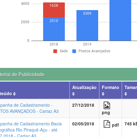
erial de Publicidade
Atualização
Formato
Tama
teúdo
panha de Cadastramento -
27/12/2018
TOS AVANÇADOS - Cartaz A3
png
panha de Cadastramento Bacia
02/05/2018
745 k
pdf
ográfica Rio Piraquê-Açu - até
7.2018 - Cartaz A3