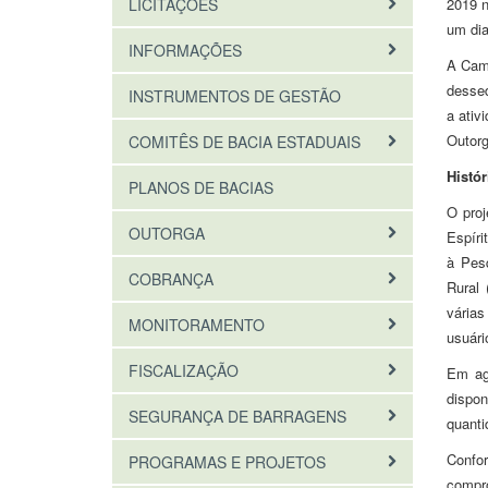
LICITAÇÕES
2019 n
um dia
INFORMAÇÕES
A Camp
dessed
INSTRUMENTOS DE GESTÃO
a ativ
Outor
COMITÊS DE BACIA ESTADUAIS
Histór
PLANOS DE BACIAS
O pro
OUTORGA
Espír
à Pesq
COBRANÇA
Rural 
vária
MONITORAMENTO
usuári
FISCALIZAÇÃO
Em ag
dispon
SEGURANÇA DE BARRAGENS
quanti
Confo
PROGRAMAS E PROJETOS
compro