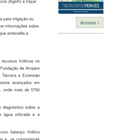
cos (Agerh) a traçar
 para irrigação ou
Acessar
cer informações sobre
 que antecedia a
recursos hídricos no
a Fundação de Amparo
a Técnica e Extensão
 postos avançados em
s, onde mais de 5700
 diagnóstico sobre a
e água utilizada e a
 com balanço hídrico
ias e os cronogramas