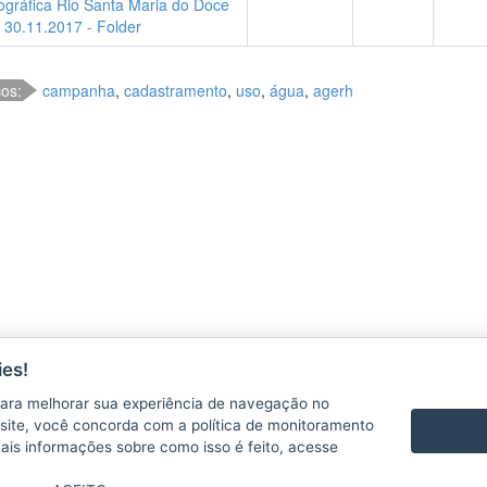
ográfica Rio Santa Maria do Doce
é 30.11.2017 - Folder
cos:
campanha
,
cadastramento
,
uso
,
água
,
agerh
ÇÕES
es!
CONTATO
VÍDEOS
ara melhorar sua experiência de navegação no
te site, você concorda com a política de monitoramento
mais informações sobre como isso é feito, acesse