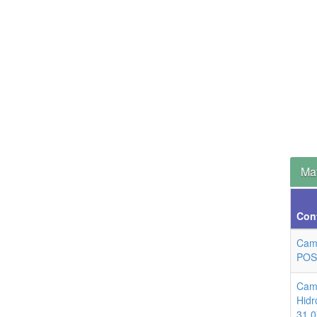
Mat
Con
Cam
POS
Cam
Hidr
31.0