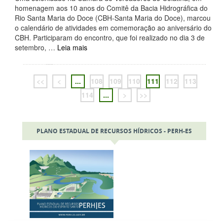
homenagem aos 10 anos do Comitê da Bacia Hidrográfica do
Rio Santa Maria do Doce (CBH-Santa Maria do Doce), marcou
o calendário de atividades em comemoração ao aniversário do
CBH. Participaram do encontro, que foi realizado no dia 3 de
setembro, …
Leia mais
<<
<
...
108
109
110
111
112
113
114
...
>
>>
PLANO ESTADUAL DE RECURSOS HÍDRICOS - PERH-ES