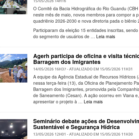
15/05/2026 14H16
O Comitê da Bacia Hidrográfica do Rio Guandu (CBH
neste mês de maio, novos membros para compor a pl
quadriênio 2026-2030 e nova diretoria pada o biênio
Participaram da eleição 15 entidades inscritas, sendo
do segmento de usuários de …
Leia mais
Agerh participa de oficina e visita técn
Barragem dos Imigrantes
14/05/2026 16H37
- ATUALIZADO EM
15/05/2026 11H31
A equipe da Agência Estadual de Recursos Hídricos (A
nessa terça-feira (13), da Oficina de Planejamento Par
Barragem dos Imigrantes, promovida pela Companhia
de Saneamento (Cesan). A ação ocorreu em Viana e,
apresentar o projeto à …
Leia mais
Seminário debate ações de Desenvolvi
Sustentável e Segurança Hídrica
13/05/2026 12H01
- ATUALIZADO EM
15/05/2026 11H30