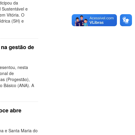
ticipou da
 Sustentável e
em Vitória. O
ídrica (SH) e
 na gestão de
esentou, nesta
ional de
as (Progestão),
o Básico (ANA). A
oce abre
na e Santa Maria do