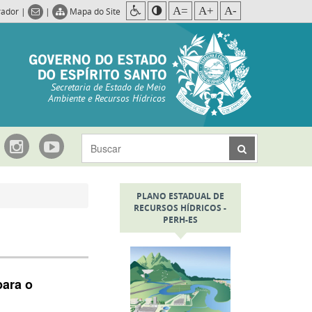
A=
A+
A-
rador
|
|
Mapa do Site
Secretaria de Estado de Meio
Ambiente e Recursos Hídricos
PLANO ESTADUAL DE
RECURSOS HÍDRICOS -
PERH-ES
para o