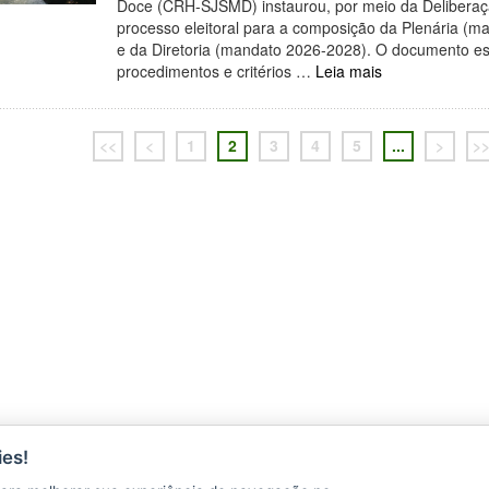
Doce (CRH-SJSMD) instaurou, por meio da Deliberaç
processo eleitoral para a composição da Plenária (
e da Diretoria (mandato 2026-2028). O documento e
procedimentos e critérios …
Leia mais
<<
<
1
2
3
4
5
...
>
>
ÇÕES
es!
CONTATO