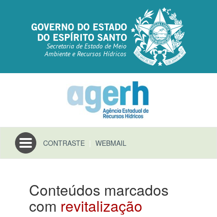
Secretaria de Estado de Meio
Ambiente e Recursos Hídricos
Toggle
CONTRASTE
|
WEBMAIL
navigation
Conteúdos marcados
com
revitalização