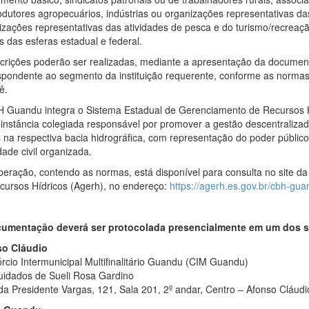
odutores agropecuários, indústrias ou organizações representativas d
izações representativas das atividades de pesca e do turismo/recreação
s das esferas estadual e federal.
scrições poderão ser realizadas, mediante a apresentação da docume
spondente ao segmento da instituição requerente, conforme as normas
ê.
 Guandu integra o Sistema Estadual de Gerenciamento de Recursos H
instância colegiada responsável por promover a gestão descentralizada
 na respectiva bacia hidrográfica, com representação do poder público
ade civil organizada.
iberação, contendo as normas, está disponível para consulta no site d
cursos Hídricos (Agerh), no endereço:
https://agerh.es.gov.br/cbh-gua
umentação deverá ser protocolada presencialmente em um dos se
o Cláudio
rcio Intermunicipal Multifinalitário Guandu (CIM Guandu)
uidados de Sueli Rosa Gardino
da Presidente Vargas, 121, Sala 201, 2º andar, Centro – Afonso Cláud