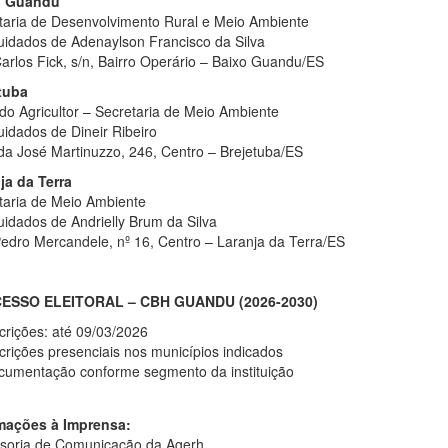
o Guandu
taria de Desenvolvimento Rural e Meio Ambiente
uidados de Adenaylson Francisco da Silva
arlos Fick, s/n, Bairro Operário – Baixo Guandu/ES
tuba
do Agricultor – Secretaria de Meio Ambiente
uidados de Dineir Ribeiro
da José Martinuzzo, 246, Centro – Brejetuba/ES
ja da Terra
taria de Meio Ambiente
uidados de Andrielly Brum da Silva
edro Mercandele, nº 16, Centro – Laranja da Terra/ES
ESSO ELEITORAL – CBH GUANDU (2026-2030)
crições: até 09/03/2026
scrições presenciais nos municípios indicados
cumentação conforme segmento da instituição
mações à Imprensa:
soria de Comunicação da Agerh