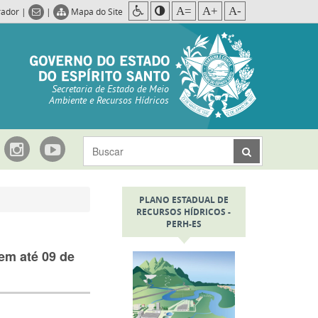
A=
A+
A-
rador
|
|
Mapa do Site
Secretaria de Estado de Meio
Ambiente e Recursos Hídricos
PLANO ESTADUAL DE
RECURSOS HÍDRICOS -
PERH-ES
em até 09 de