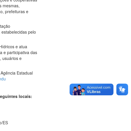
as mesmas,
, prefeituras e
ntação
 estabelecidas pelo
ídricos e atua
 e participativa das
, usuários e
a Agência Estadual
ndu
guintes locais:
io/ES