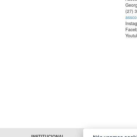
Georg
(27) 
assco
Insta
Face
Youtu
INSTITUCIONAL
LICITA