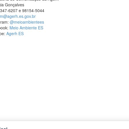
ia Gonçalves
3347-6207 e 98154-5044
m@agerh.es.gov.br
gram:
@meioambientees
book:
Meio Ambiente ES
be:
Agerh ES
ÇÕES