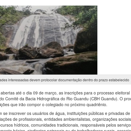
ades interessadas devem protocolar documentação dentro do prazo estabelecido
abertas até o dia 09 de março, as inscrições para o processo eleitoral
do Comitê da Bacia Hidrográfica do Rio Guandu (CBH Guandu). O proc
tuições que irão compor o colegiado no próximo quadriênio.
 se inscrever os usuários de água, instituições públicas e privadas de
ações de profissionais, entidades ambientalistas, organizações sociai
ecursos hídricos, comunidades tradicionais, responsáveis pelos serviço
mento básico, sindicatos patronais ou de trabalhadores rurais, associ