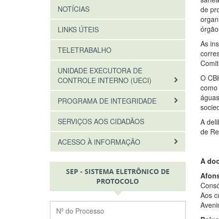
NOTÍCIAS
de pr
organ
órgão
LINKS ÚTEIS
As in
TELETRABALHO
corre
Comit
UNIDADE EXECUTORA DE
O CBH
CONTROLE INTERNO (UECI)
como 
águas
PROGRAMA DE INTEGRIDADE
socied
SERVIÇOS AOS CIDADÃOS
A del
de Re
ACESSO À INFORMAÇÃO
A doc
SEP - SISTEMA ELETRÔNICO DE
Afons
PROTOCOLO
Consó
Aos c
Aveni