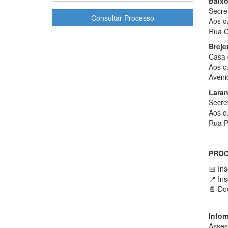
Baix
Secre
Consultar Processo
Aos c
Rua C
Breje
Casa 
Aos c
Aveni
Laran
Secre
Aos c
Rua P
PROC
📅 Ins
📍 In
📄 Do
Infor
Asses