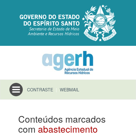
Secretaria de Estado de Meio
Ambiente e Recursos Hídricos
Toggle
CONTRASTE
|
WEBMAIL
navigation
Conteúdos marcados
com
abastecimento