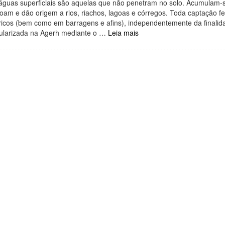
águas superficiais são aquelas que não penetram no solo. Acumulam-se
oam e dão origem a rios, riachos, lagoas e córregos. Toda captação fe
ricos (bem como em barragens e afins), independentemente da finalid
ularizada na Agerh mediante o …
Leia mais