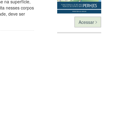
 na superfície,
ita nesses corpos
ade, deve ser
Acessar