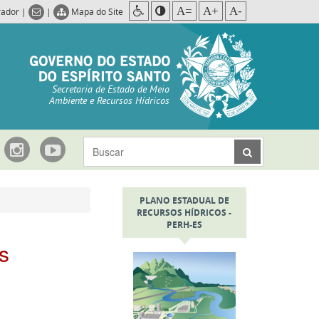
A=
A+
A-
rador
|
|
Mapa do Site
Secretaria de Estado de Meio
Ambiente e Recursos Hídricos
PLANO ESTADUAL DE
RECURSOS HÍDRICOS -
PERH-ES
s