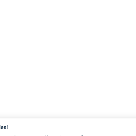
ÇÕES
es!
CONTATO