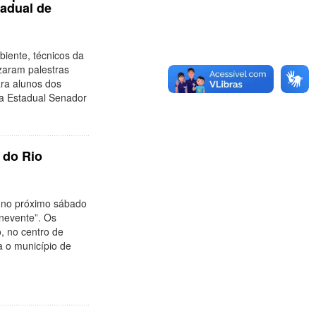
tadual de
ente, técnicos da
zaram palestras
ara alunos dos
la Estadual Senador
 do Rio
 no próximo sábado
enevente”. Os
o, no centro de
a o município de