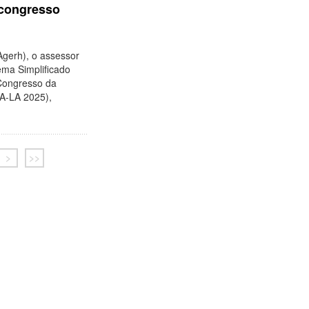
 congresso
Agerh), o assessor
ema Simplificado
 Congresso da
RA-LA 2025),
>
>>