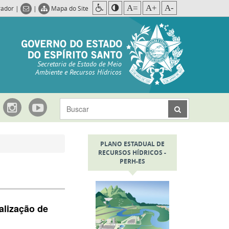
A=
A+
A-
rador
|
|
Mapa do Site
Secretaria de Estado de Meio
Ambiente e Recursos Hídricos
PLANO ESTADUAL DE
RECURSOS HÍDRICOS -
PERH-ES
alização de