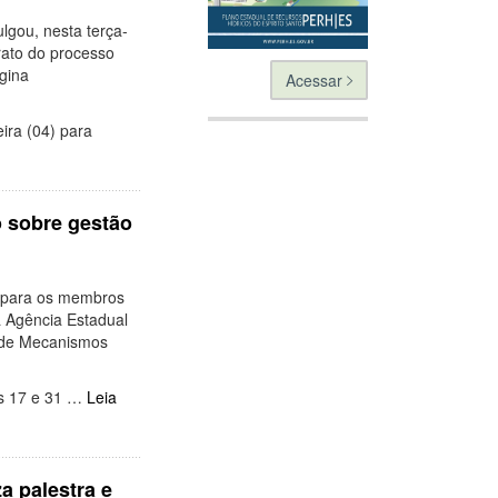
lgou, nesta terça-
trato do processo
ágina
Acessar
ira (04) para
o sobre gestão
o para os membros
a Agência Estadual
a de Mecanismos
as 17 e 31 …
Leia
a palestra e