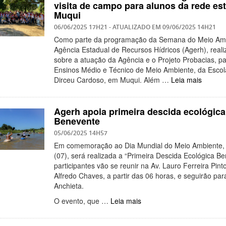
visita de campo para alunos da rede es
Muqui
06/06/2025 17H21
- ATUALIZADO EM
09/06/2025 14H21
Como parte da programação da Semana do Meio Ambi
Agência Estadual de Recursos Hídricos (Agerh), reali
sobre a atuação da Agência e o Projeto Probacias, p
Ensinos Médio e Técnico de Meio Ambiente, da Esco
Dirceu Cardoso, em Muqui. Além …
Leia mais
Agerh apoia primeira descida ecológica
Benevente
05/06/2025 14H57
Em comemoração ao Dia Mundial do Meio Ambiente,
(07), será realizada a “Primeira Descida Ecológica B
participantes vão se reunir na Av. Lauro Ferreira Pint
Alfredo Chaves, a partir das 06 horas, e seguirão par
Anchieta.
O evento, que …
Leia mais