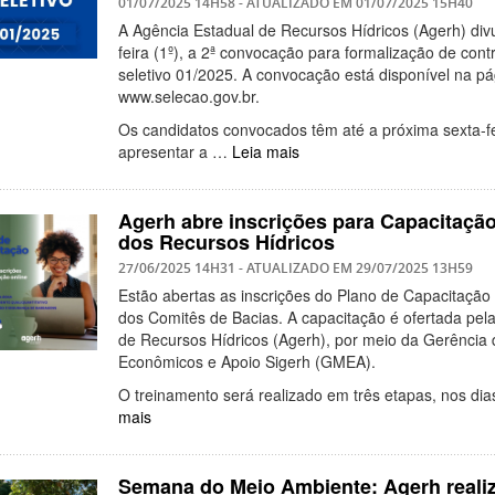
01/07/2025 14H58
- ATUALIZADO EM
01/07/2025 15H40
A Agência Estadual de Recursos Hídricos (Agerh) divu
feira (1º), a 2ª convocação para formalização de con
seletivo 01/2025. A convocação está disponível na p
www.selecao.gov.br.
Os candidatos convocados têm até a próxima sexta-fe
apresentar a …
Leia mais
Agerh abre inscrições para Capacitaçã
dos Recursos Hídricos
27/06/2025 14H31
- ATUALIZADO EM
29/07/2025 13H59
Estão abertas as inscrições do Plano de Capacitaçã
dos Comitês de Bacias. A capacitação é ofertada pel
de Recursos Hídricos (Agerh), por meio da Gerênci
Econômicos e Apoio Sigerh (GMEA).
O treinamento será realizado em três etapas, nos di
mais
Semana do Meio Ambiente: Agerh realiz