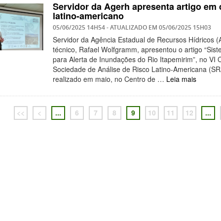
Servidor da Agerh apresenta artigo em
latino-americano
05/06/2025 14H54
- ATUALIZADO EM
05/06/2025 15H03
Servidor da Agência Estadual de Recursos Hídricos (
técnico, Rafael Wolfgramm, apresentou o artigo “Sist
para Alerta de Inundações do Rio Itapemirim”, no VI
Sociedade de Análise de Risco Latino-Americana (S
realizado em maio, no Centro de …
Leia mais
<<
<
...
6
7
8
9
10
11
12
...