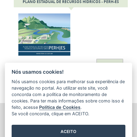
PLANO ESTADUAL DE RECURSOS HÍDRICOS - PERH-ES
Acessar
Nós usamos cookies!
Nós usamos cookies para melhorar sua experiência de
navegação no portal. Ao utilizar este site, você
concorda com a política de monitoramento de
cookies. Para ter mais informações sobre como isso é
feito, acesse
Política de Cookies
.
AGÊNCIA ESTADUAL DE RECURSOS HÍDRICOS (AGERH)
Se você concorda, clique em ACEITO.
Avenida Jerônimo Monteiro, 1000 - Loja 1 - Ed. Trade Center
(Acesso pela Rua Dep. Nelson Monteiro) - Centro
CEP: 29.010-935 - Vitória / ES
ACEITO
Tel.: (27) 3347-6200