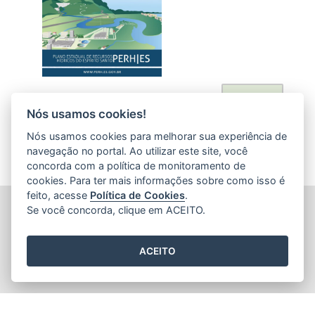
Acessar
Nós usamos cookies!
Nós usamos cookies para melhorar sua experiência de
navegação no portal. Ao utilizar este site, você
concorda com a política de monitoramento de
cookies. Para ter mais informações sobre como isso é
feito, acesse
Política de Cookies
.
AGÊNCIA ESTADUAL DE RECURSOS HÍDRICOS (AGERH)
Se você concorda, clique em ACEITO.
Avenida Jerônimo Monteiro, 1000 - Loja 1 - Ed. Trade Center
(Acesso pela Rua Dep. Nelson Monteiro) - Centro
CEP: 29.010-935 - Vitória / ES
ACEITO
Tel.: (27) 3347-6200
2015
- 2026
/ Desenvolvido pelo
PRODEST
utilizando o software