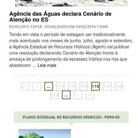
Agência das Águas declara Cenário de
Atenção no ES
05/05/2015 12H18
- ATUALIZADO EM
19/02/2016 17H45
Tendo em vista o período de estiagem ser tradicionalmente
mais acentuado nos meses de junho, julho, agosto e setembro,
a Agência Estadual de Recursos Hídricos (Agerh) vai publicar
uma resolução declarando Cenário de Atenção frente à
ameaça de prolongamento da escassez hídrica nos rios que
abastecem …
Leia mais
<<
<
...
113
114
115
116
117
118
119
...
>
>>
PLANO ESTADUAL DE RECURSOS HÍDRICOS - PERH-ES