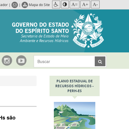
A=
A+
A-
rador
|
|
Mapa do Site
Secretaria de Estado de Meio
Ambiente e Recursos Hídricos
PLANO ESTADUAL DE
RECURSOS HÍDRICOS -
PERH-ES
Hs são