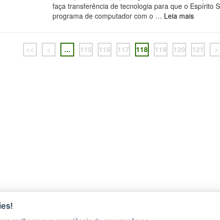
faça transferência de tecnologia para que o Espírito
programa de computador com o …
Leia mais
<<
<
...
115
116
117
118
119
120
121
>
ÇÕES
es!
CONTATO