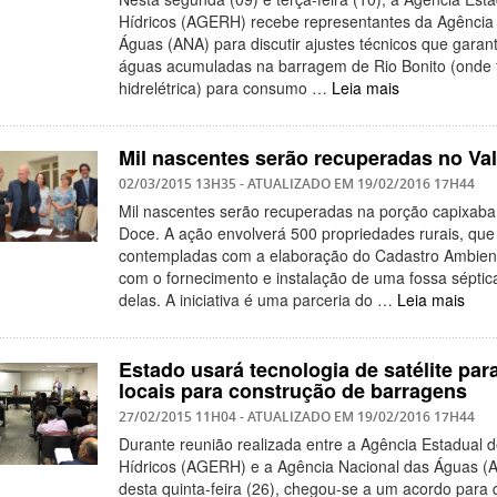
Hídricos (AGERH) recebe representantes da Agência
Águas (ANA) para discutir ajustes técnicos que garan
águas acumuladas na barragem de Rio Bonito (onde 
hidrelétrica) para consumo …
Leia mais
Mil nascentes serão recuperadas no Va
02/03/2015 13H35
- ATUALIZADO EM
19/02/2016 17H44
Mil nascentes serão recuperadas na porção capixaba
Doce. A ação envolverá 500 propriedades rurais, qu
contempladas com a elaboração do Cadastro Ambient
com o fornecimento e instalação de uma fossa sépti
delas. A iniciativa é uma parceria do …
Leia mais
Estado usará tecnologia de satélite para
locais para construção de barragens
27/02/2015 11H04
- ATUALIZADO EM
19/02/2016 17H44
Durante reunião realizada entre a Agência Estadual 
Hídricos (AGERH) e a Agência Nacional das Águas (A
desta quinta-feira (26), chegou-se a um acordo para 