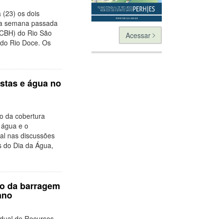
 (23) os dois
 na semana passada
(CBH) do Rio São
Acessar
 do Rio Doce. Os
estas e água no
o da cobertura
a água e o
ial nas discussões
 do Dia da Água,
so da barragem
ano
adual de Recursos