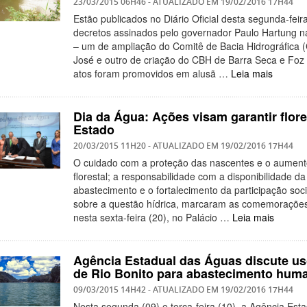
23/03/2015 06H46
- ATUALIZADO EM
19/02/2016 17H44
Estão publicados no Diário Oficial desta segunda-feira
decretos assinados pelo governador Paulo Hartung
– um de ampliação do Comitê de Bacia Hidrográfica 
José e outro de criação do CBH de Barra Seca e Foz
atos foram promovidos em alusã …
Leia mais
Dia da Água: Ações visam garantir flor
Estado
20/03/2015 11H20
- ATUALIZADO EM
19/02/2016 17H44
O cuidado com a proteção das nascentes e o aument
florestal; a responsabilidade com a disponibilidade d
abastecimento e o fortalecimento da participação soc
sobre a questão hídrica, marcaram as comemorações
nesta sexta-feira (20), no Palácio …
Leia mais
Agência Estadual das Águas discute u
de Rio Bonito para abastecimento hum
09/03/2015 14H42
- ATUALIZADO EM
19/02/2016 17H44
Nesta segunda (09) e terça-feira (10), a Agência Est