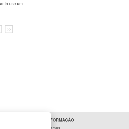
 Santo use um
>>
ACESSO À INFORMAÇÃO
Ações e Programas